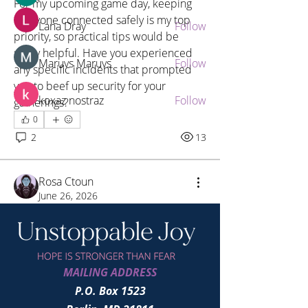
For my upcoming game day, keeping 
everyone connected safely is my top 
Lana Dray
Follow
priority, so practical tips would be 
really helpful. Have you experienced 
Maruvs Maruvs
Follow
any specific incidents that prompted 
you to beef up security for your 
koxaz nostraz
Follow
gatherings?
0
See All Members (12)
2
13
Rosa Ctoun
June 26, 2026
Online casino VIP club
benefits?
Online lately, I've been seeing a lot of 
MAILING ADDRESS
discussion about the various 
advantages of joining VIP clubs at 
P.O. Box 1523
crypto casinos. It really makes me 