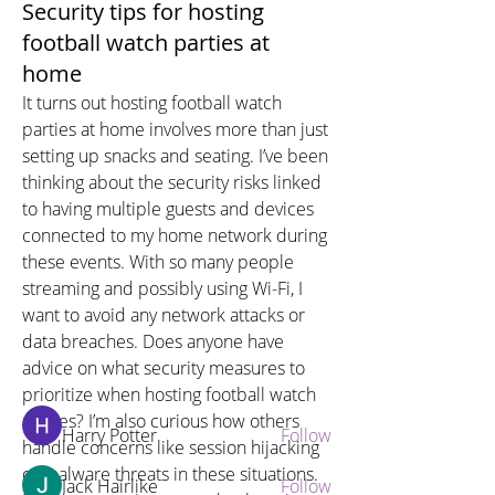
Security tips for hosting
football watch parties at
home
It turns out hosting football watch 
parties at home involves more than just 
setting up snacks and seating. I’ve been 
thinking about the security risks linked 
to having multiple guests and devices 
connected to my home network during 
About
these events. With so many people 
Welcome to the group! You can
streaming and possibly using Wi-Fi, I 
connect with other members, ge
...
want to avoid any network attacks or 
Read more
data breaches. Does anyone have 
advice on what security measures to 
Members
prioritize when hosting football watch 
parties? I’m also curious how others 
Harry Potter
Follow
handle concerns like session hijacking 
or malware threats in these situations. 
Jack Hairlike
Follow