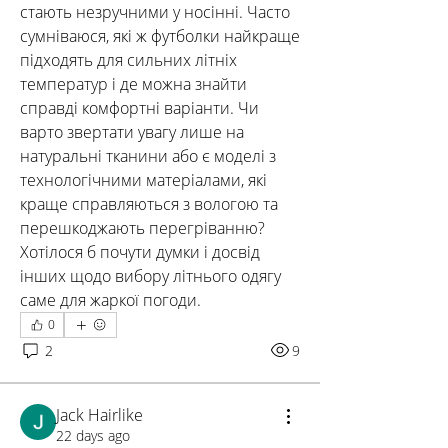
стають незручними у носінні. Часто 
сумніваюся, які ж футболки найкраще 
підходять для сильних літніх 
температур і де можна знайти 
справді комфортні варіанти. Чи 
варто звертати увагу лише на 
натуральні тканини або є моделі з 
технологічними матеріалами, які 
краще справляються з вологою та 
перешкоджають перегріванню? 
Хотілося б почути думки і досвід 
інших щодо вибору літнього одягу 
саме для жаркої погоди.
0
2
9
Jack Hairlike
22 days ago